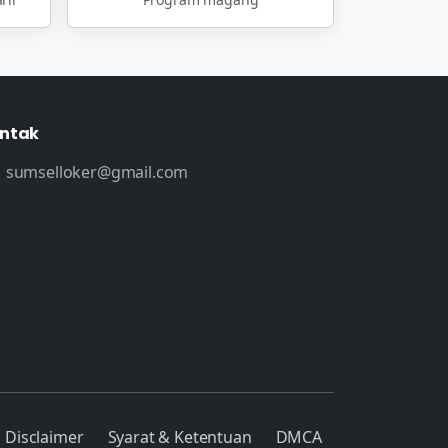
ntak
sumselloker@gmail.com
Disclaimer
Syarat & Ketentuan
DMCA