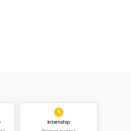
e
Internship
rir
Program magang