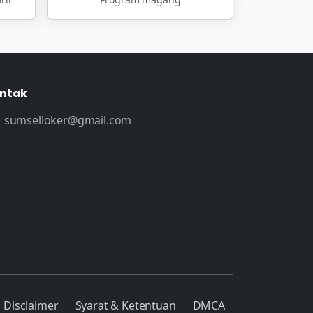
ntak
sumselloker@gmail.com
Disclaimer
Syarat & Ketentuan
DMCA