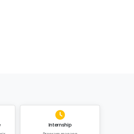
e
Internship
rir
Program magang