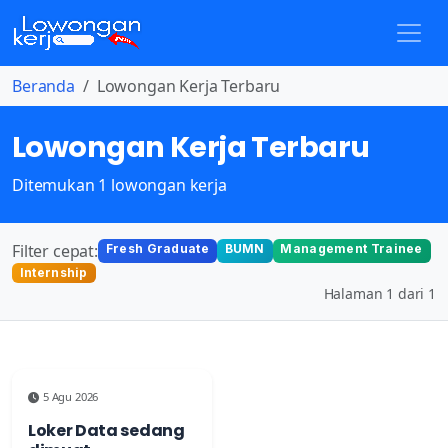
Beranda
Lowongan Kerja Terbaru
Lowongan Kerja Terbaru
Ditemukan 1 lowongan kerja
Filter cepat:
Fresh Graduate
BUMN
Management Trainee
Internship
Halaman 1 dari 1
5 Agu 2026
Loker Data sedang