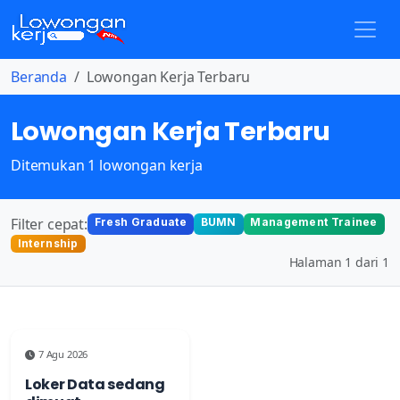
Beranda
Lowongan Kerja Terbaru
Lowongan Kerja Terbaru
Ditemukan 1 lowongan kerja
Filter cepat:
Fresh Graduate
BUMN
Management Trainee
Internship
Halaman 1 dari 1
7 Agu 2026
Loker Data sedang