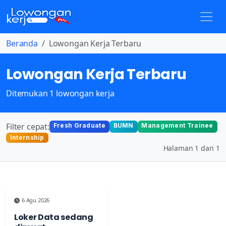
Beranda
Lowongan Kerja Terbaru
Lowongan Kerja Terbaru
Ditemukan 1 lowongan kerja
Filter cepat:
Fresh Graduate
BUMN
Management Trainee
Internship
Halaman 1 dari 1
6 Agu 2026
Loker Data sedang