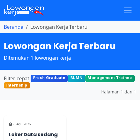
Beranda
Lowongan Kerja Terbaru
Lowongan Kerja Terbaru
Ditemukan 1 lowongan kerja
Filter cepat:
Fresh Graduate
BUMN
Management Trainee
Internship
Halaman 1 dari 1
6 Agu 2026
Loker Data sedang