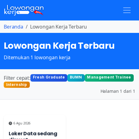
Beranda
Lowongan Kerja Terbaru
Lowongan Kerja Terbaru
Ditemukan 1 lowongan kerja
Filter cepat:
Fresh Graduate
BUMN
Management Trainee
Internship
Halaman 1 dari 1
6 Agu 2026
Loker Data sedang