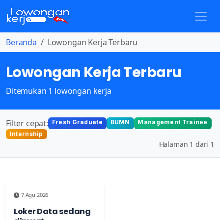
Beranda
Lowongan Kerja Terbaru
Lowongan Kerja Terbaru
Ditemukan 1 lowongan kerja
Filter cepat:
Fresh Graduate
BUMN
Management Trainee
Internship
Halaman 1 dari 1
7 Agu 2026
Loker Data sedang