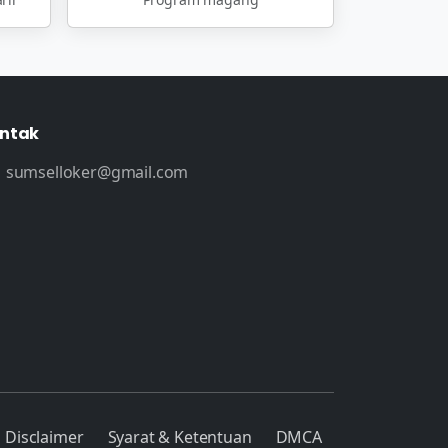
ntak
sumselloker@gmail.com
Disclaimer
Syarat & Ketentuan
DMCA