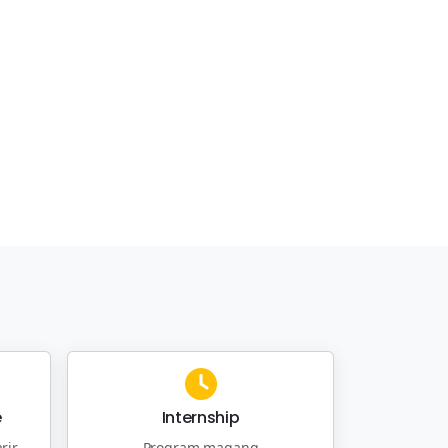
e
Internship
rir
Program magang