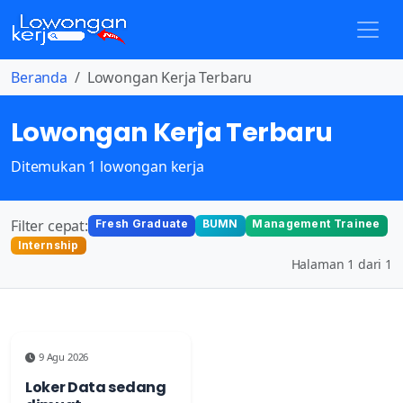
Beranda
Lowongan Kerja Terbaru
Lowongan Kerja Terbaru
Ditemukan 1 lowongan kerja
Filter cepat:
Fresh Graduate
BUMN
Management Trainee
Internship
Halaman 1 dari 1
9 Agu 2026
Loker Data sedang