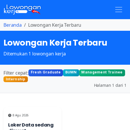
Beranda
Lowongan Kerja Terbaru
Lowongan Kerja Terbaru
Ditemukan 1 lowongan kerja
Filter cepat:
Fresh Graduate
BUMN
Management Trainee
Internship
Halaman 1 dari 1
8 Agu 2026
Loker Data sedang