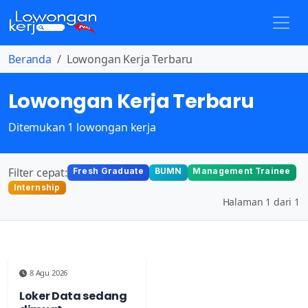
Beranda
Lowongan Kerja Terbaru
Lowongan Kerja Terbaru
Ditemukan 1 lowongan kerja
Filter cepat:
Fresh Graduate
BUMN
Management Trainee
Internship
Halaman 1 dari 1
8 Agu 2026
Loker Data sedang