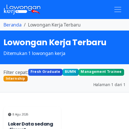
Beranda
Lowongan Kerja Terbaru
Lowongan Kerja Terbaru
Ditemukan 1 lowongan kerja
Filter cepat:
Fresh Graduate
BUMN
Management Trainee
Internship
Halaman 1 dari 1
8 Agu 2026
Loker Data sedang