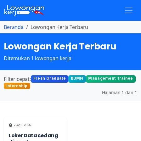
Beranda
Lowongan Kerja Terbaru
Lowongan Kerja Terbaru
Ditemukan 1 lowongan kerja
Filter cepat:
Fresh Graduate
BUMN
Management Trainee
Internship
Halaman 1 dari 1
7 Agu 2026
Loker Data sedang