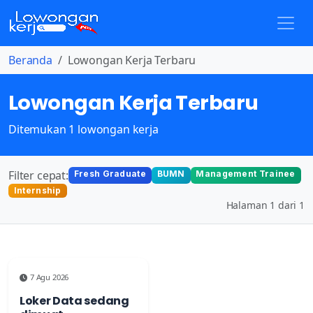
Beranda
Lowongan Kerja Terbaru
Lowongan Kerja Terbaru
Ditemukan 1 lowongan kerja
Filter cepat:
Fresh Graduate
BUMN
Management Trainee
Internship
Halaman 1 dari 1
7 Agu 2026
Loker Data sedang