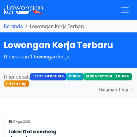
Beranda
Lowongan Kerja Terbaru
Lowongan Kerja Terbaru
Ditemukan 1 lowongan kerja
Filter cepat:
Fresh Graduate
BUMN
Management Trainee
Internship
Halaman 1 dari 1
9 Agu 2026
Loker Data sedang