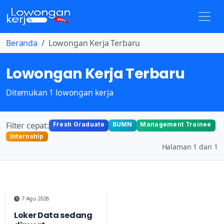
Beranda
Lowongan Kerja Terbaru
Lowongan Kerja Terbaru
Ditemukan 1 lowongan kerja
Filter cepat:
Fresh Graduate
BUMN
Management Trainee
Internship
Halaman 1 dari 1
7 Agu 2026
Loker Data sedang