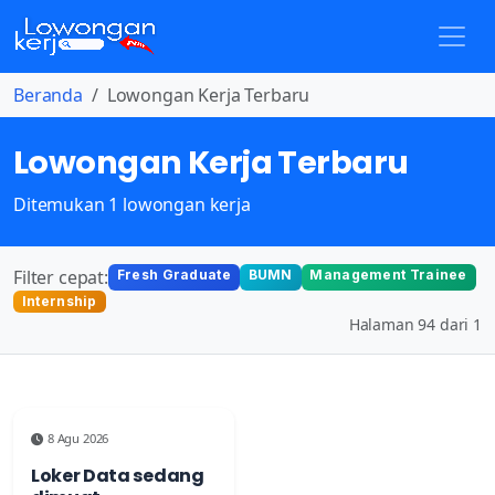
Beranda
Lowongan Kerja Terbaru
Lowongan Kerja Terbaru
Ditemukan 1 lowongan kerja
Filter cepat:
Fresh Graduate
BUMN
Management Trainee
Internship
Halaman 94 dari 1
8 Agu 2026
Loker Data sedang