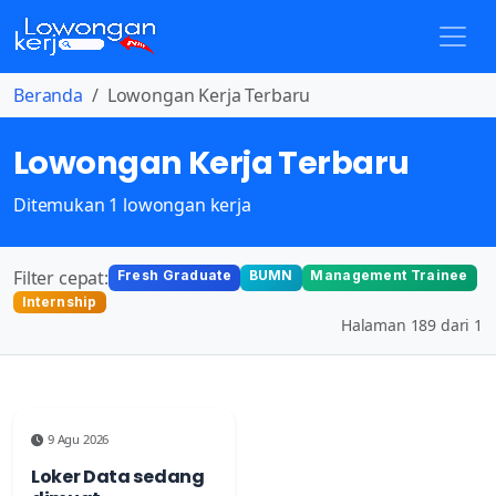
Beranda
Lowongan Kerja Terbaru
Lowongan Kerja Terbaru
Ditemukan 1 lowongan kerja
Filter cepat:
Fresh Graduate
BUMN
Management Trainee
Internship
Halaman 189 dari 1
9 Agu 2026
Loker Data sedang