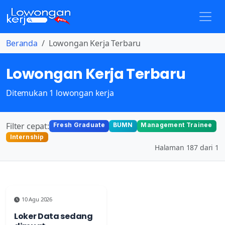
Beranda
Lowongan Kerja Terbaru
Lowongan Kerja Terbaru
Ditemukan 1 lowongan kerja
Filter cepat:
Fresh Graduate
BUMN
Management Trainee
Internship
Halaman 187 dari 1
10 Agu 2026
Loker Data sedang