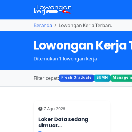
Beranda
Lowongan Kerja Terbaru
Lowongan Kerja 
Ditemukan 1 lowongan kerja
Filter cepat:
Fresh Graduate
BUMN
Manageme
7 Agu 2026
Loker Data sedang
dimuat...