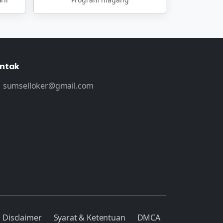
ntak
sumselloker@gmail.com
Disclaimer
Syarat & Ketentuan
DMCA