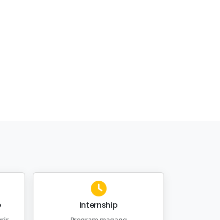
e
Internship
rir
Program magang