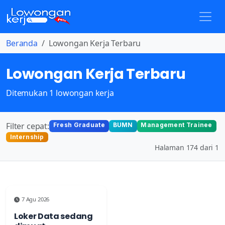
Beranda
Lowongan Kerja Terbaru
Lowongan Kerja Terbaru
Ditemukan 1 lowongan kerja
Filter cepat:
Fresh Graduate
BUMN
Management Trainee
Internship
Halaman 174 dari 1
7 Agu 2026
Loker Data sedang