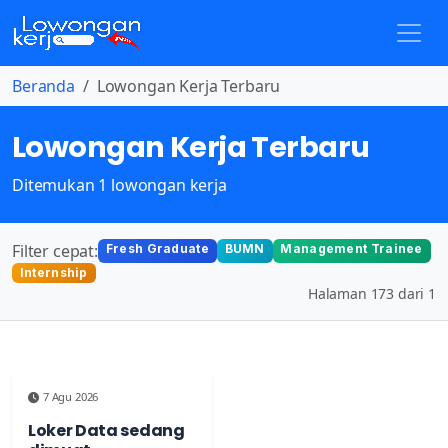
Beranda
Lowongan Kerja Terbaru
Lowongan Kerja Terbaru
Ditemukan 1 lowongan kerja
Filter cepat:
Fresh Graduate
BUMN
Management Trainee
Internship
Halaman 173 dari 1
7 Agu 2026
Loker Data sedang