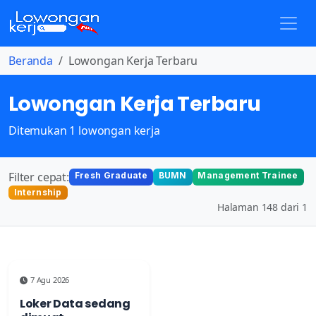
Beranda
Lowongan Kerja Terbaru
Lowongan Kerja Terbaru
Ditemukan 1 lowongan kerja
Filter cepat:
Fresh Graduate
BUMN
Management Trainee
Internship
Halaman 148 dari 1
7 Agu 2026
Loker Data sedang