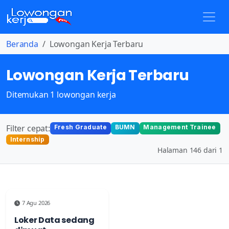
Beranda
Lowongan Kerja Terbaru
Lowongan Kerja Terbaru
Ditemukan 1 lowongan kerja
Filter cepat:
Fresh Graduate
BUMN
Management Trainee
Internship
Halaman 146 dari 1
7 Agu 2026
Loker Data sedang