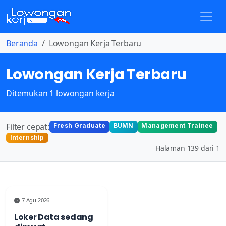
Beranda
Lowongan Kerja Terbaru
Lowongan Kerja Terbaru
Ditemukan 1 lowongan kerja
Filter cepat:
Fresh Graduate
BUMN
Management Trainee
Internship
Halaman 139 dari 1
7 Agu 2026
Loker Data sedang