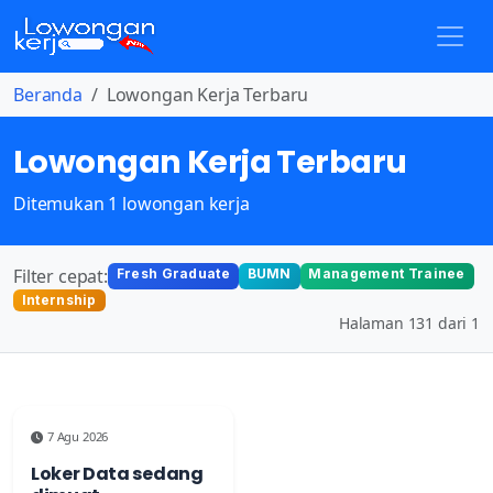
Beranda
Lowongan Kerja Terbaru
Lowongan Kerja Terbaru
Ditemukan 1 lowongan kerja
Filter cepat:
Fresh Graduate
BUMN
Management Trainee
Internship
Halaman 131 dari 1
7 Agu 2026
Loker Data sedang