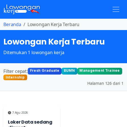
Beranda
Lowongan Kerja Terbaru
Lowongan Kerja Terbaru
Ditemukan 1 lowongan kerja
Filter cepat:
Fresh Graduate
BUMN
Management Trainee
Internship
Halaman 126 dari 1
7 Agu 2026
Loker Data sedang