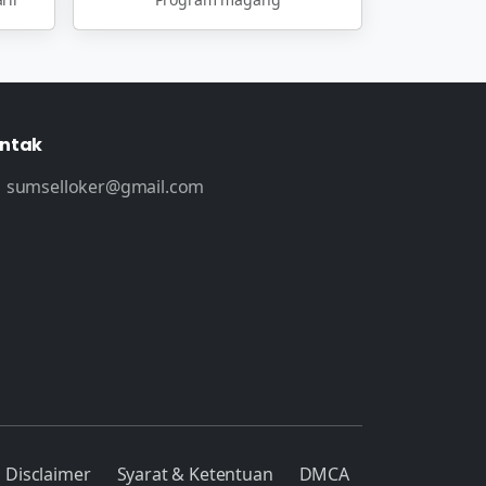
ntak
sumselloker@gmail.com
Disclaimer
Syarat & Ketentuan
DMCA