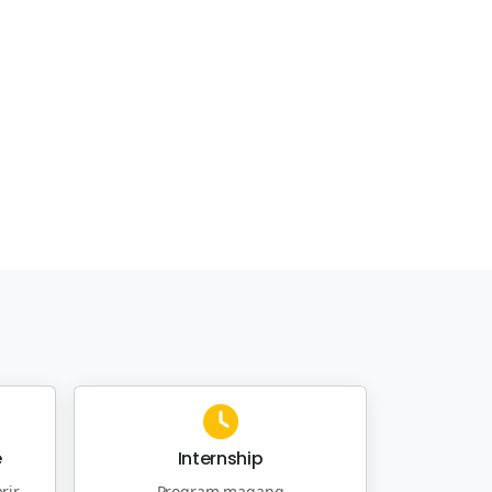
e
Internship
rir
Program magang