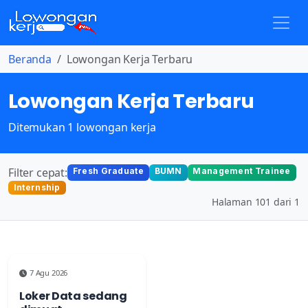
Beranda
Lowongan Kerja Terbaru
Lowongan Kerja Terbaru
Ditemukan 1 lowongan kerja
Filter cepat:
Fresh Graduate
BUMN
Management Trainee
Internship
Halaman 101 dari 1
7 Agu 2026
Loker Data sedang